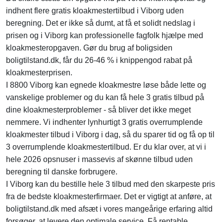
indhent flere gratis kloakmestertilbud i Viborg uden
beregning. Det er ikke så dumt, at få et solidt nedslag i
prisen og i Viborg kan professionelle fagfolk hjælpe med
kloakmesteropgaven. Gør du brug af boligsiden
boligtilstand.dk, får du 26-46 % i knippengod rabat på
kloakmesterprisen.
I 8800 Viborg kan egnede kloakmestre løse både lette og
vanskelige problemer og du kan få hele 3 gratis tilbud på
dine kloakmesterproblemer - så bliver det ikke meget
nemmere. Vi indhenter lynhurtigt 3 gratis overrumplende
kloakmester tilbud i Viborg i dag, så du sparer tid og få op til
3 overrumplende kloakmestertilbud. Er du klar over, at vi i
hele 2026 opsnuser i massevis af skønne tilbud uden
beregning til danske forbrugere.
I Viborg kan du bestille hele 3 tilbud med den skarpeste pris
fra de bedste kloakmesterfirmaer. Det er vigtigt at anføre, at
boligtilstand.dk med afsæt i vores mangeårige erfaring altid
forsøger, at levere den optimale service. Få rentable