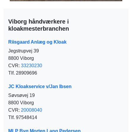
Viborg håndværkere i
kloakmesterbranchen
Riisgaard Anlæg og Kloak
Jegstrupvej 39
8800 Viborg
CVR:
33230230
Tlf. 28909696
JC Kloakservice v/Jan Ibsen
Søvsøvej 19
8800 Viborg
CVR:
20008040
Tlf. 97548414
MLP Byg Morten Lang Pedersen