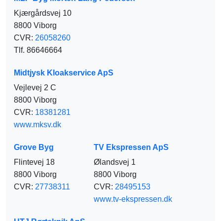
Kjærgårdsvej 10
8800 Viborg
CVR:
26058260
Tlf. 86646664
Midtjysk Kloakservice ApS
Vejlevej 2 C
8800 Viborg
CVR:
18381281
www.mksv.dk
Grove Byg
TV Ekspressen ApS
Flintevej 18
Ølandsvej 1
8800 Viborg
8800 Viborg
CVR:
27738311
CVR:
28495153
www.tv-ekspressen.dk