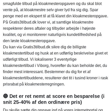
smagfulde tilbud på kloakmesteropgaven og du skal blot
vente på, at kloakmestre selv giver lyd fra sig dig. Spar
penge med en ekspert til at få klaret din kloakmesteropgave.
På Gratis3tilbud.dk lover vi, at samtlige kloakmestre
respekterer deres aftaler og tilbyder arbejde i højeste
kvalitet, og vi monitorerer naturligvis kundetilfredshed på
den løste kloakmesteropgave.
Du kan via Gratis3tilbud.dk sikre dig de billigste
kloakmestertilbud og husk at en udførlig beskrivelse givet et
udførligt tilbud. Vi lokaliserer 3 eventyrlige
kloakmestertilbud i Viborg, hvorefter du kan beholde det, du
finder mest interessant. Bestemmer du dig for et af
kloakmestertilbuddene, resulterer det tit i tusind kroner i rask
prisrabat på kloakmesterregningen.
🔵 Det er ret nemt at score en besparelse (i
snit 25-40% af den ordinære pris)
Du skulle sætte din opgave ind på vores internetportal og