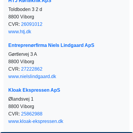
HTJ Rørteknik ApS
Toldboden 3 2 d
8800 Viborg
CVR:
26091012
www.htj.dk
Entreprenørfirma Niels Lindgaard ApS
Gørtlervej 3 A
8800 Viborg
CVR:
27222862
www.nielslindgaard.dk
Kloak Ekspressen ApS
Ølandsvej 1
8800 Viborg
CVR:
25862988
www.kloak-ekspressen.dk