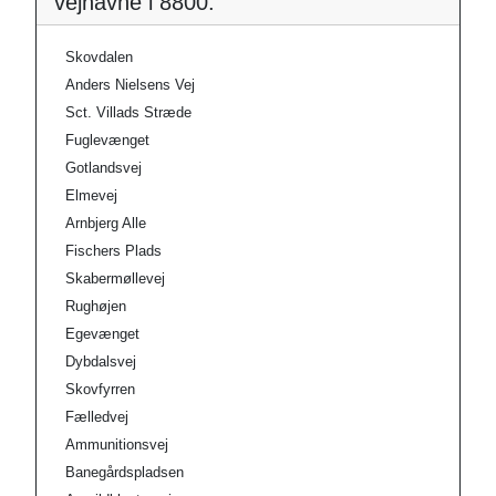
vejnavne i 8800:
Skovdalen
Anders Nielsens Vej
Sct. Villads Stræde
Fuglevænget
Gotlandsvej
Elmevej
Arnbjerg Alle
Fischers Plads
Skabermøllevej
Rughøjen
Egevænget
Dybdalsvej
Skovfyrren
Fælledvej
Ammunitionsvej
Banegårdspladsen