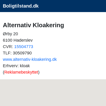
Boligtilstand.dk
Alternativ Kloakering
Ørby 20
6100 Haderslev
CVR:
15504773
TLF: 30509790
www.alternativ-kloakering.dk
Erhverv: kloak
(
Reklamebeskyttet
)