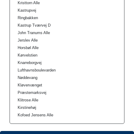
Kristtorn Alle
Kastrupvej
Ringbakken
Kastrup Tværvej D
John Tranums Alle
Jerslev Alle
Horsbøl Alle
Kørvelstien
Knarreborgvej
Lufthavnsboulevarden
Nøddevang
Kløvervænget
Præstemarksvej
Klitrose Alle
Kirstinehøj
Kofoed Jensens Alle