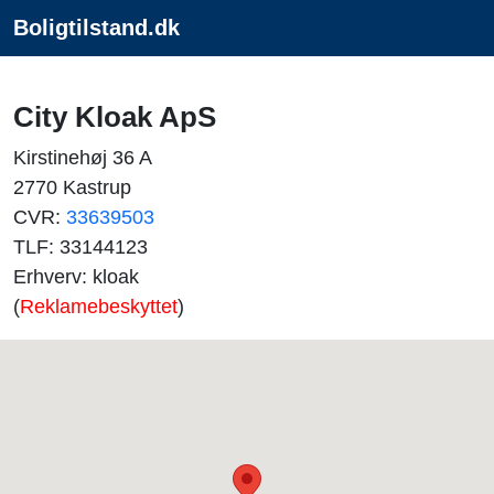
Boligtilstand.dk
City Kloak ApS
Kirstinehøj 36 A
2770 Kastrup
CVR:
33639503
TLF: 33144123
Erhverv: kloak
(
Reklamebeskyttet
)