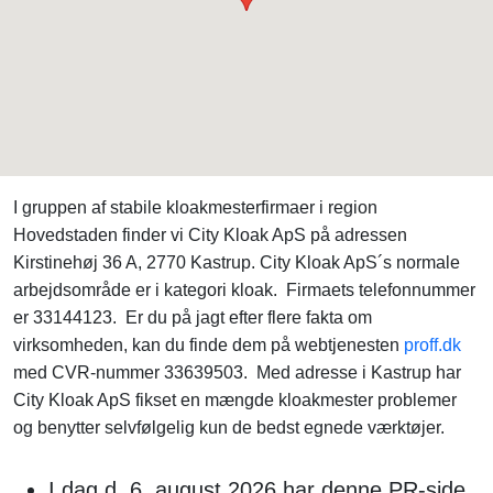
I gruppen af stabile kloakmesterfirmaer i region
Hovedstaden finder vi City Kloak ApS på adressen
Kirstinehøj 36 A, 2770 Kastrup. City Kloak ApS´s normale
arbejdsområde er i kategori kloak. Firmaets telefonnummer
er 33144123. Er du på jagt efter flere fakta om
virksomheden, kan du finde dem på webtjenesten
proff.dk
med CVR-nummer 33639503. Med adresse i Kastrup har
City Kloak ApS fikset en mængde kloakmester problemer
og benytter selvfølgelig kun de bedst egnede værktøjer.
I dag d. 6. august 2026 har denne PR-side