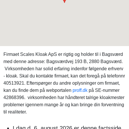
Firmaet Scales Kloak ApS er rigtig og holder til i Bagsværd
med denne adresse: Bagsværdvej 193 B, 2880 Bagsværd.
Virksomheden har solid erfaring indenfor følgende erhverv
- kloak. Skal du kontakte firmaet, kan det foregå på telefonnr
40513921. Efterspørger du andre oplysninger om firmaet,
kan du finde dem på webportalen
proff.dk
på SE-nummer
42868396. virksomheden har håndteret talrige kloakmester
problemer igennem mange år og kan bringe din forventning
til realiteter.
I dag d. 6. august 2026 er denne factsside