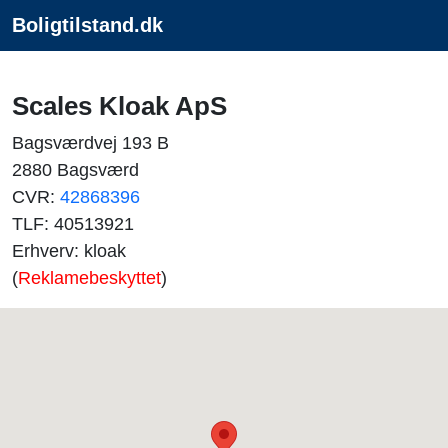
Boligtilstand.dk
Scales Kloak ApS
Bagsværdvej 193 B
2880 Bagsværd
CVR:
42868396
TLF: 40513921
Erhverv: kloak
(
Reklamebeskyttet
)