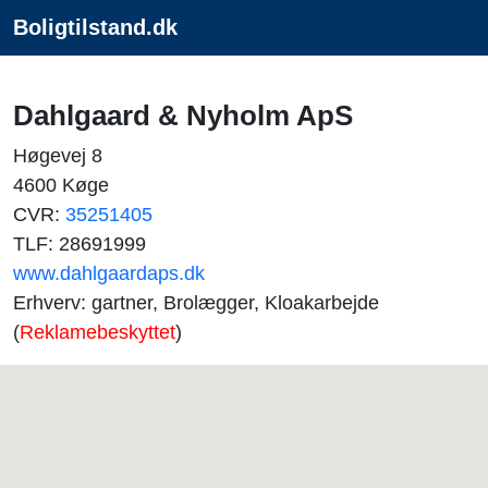
Boligtilstand.dk
Dahlgaard & Nyholm ApS
Høgevej 8
4600 Køge
CVR:
35251405
TLF: 28691999
www.dahlgaardaps.dk
Erhverv: gartner, Brolægger, Kloakarbejde
(
Reklamebeskyttet
)