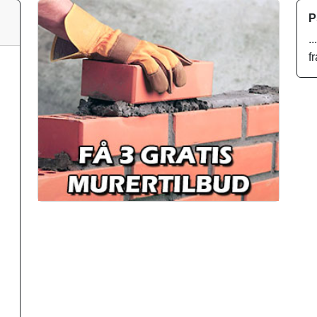
P
.
f