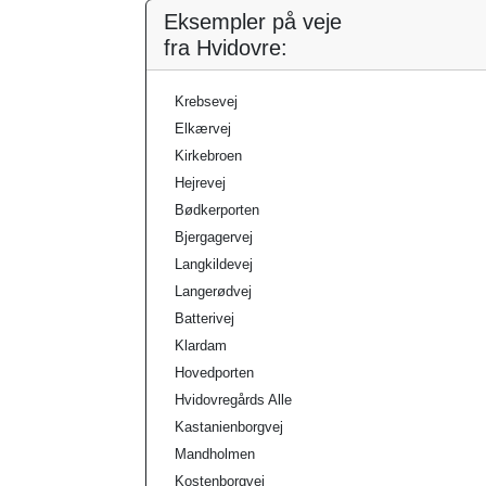
Eksempler på veje
fra Hvidovre:
Krebsevej
Elkærvej
Kirkebroen
Hejrevej
Bødkerporten
Bjergagervej
Langkildevej
Langerødvej
Batterivej
Klardam
Hovedporten
Hvidovregårds Alle
Kastanienborgvej
Mandholmen
Kostenborgvej