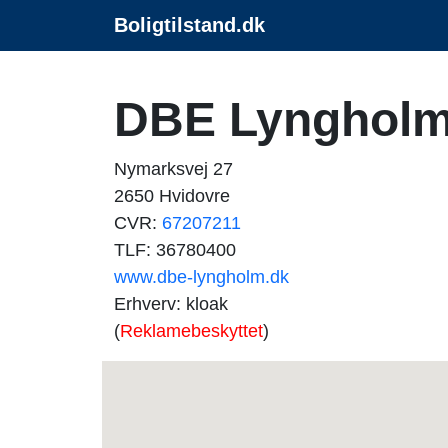
Boligtilstand.dk
DBE Lynghol
Nymarksvej 27
2650 Hvidovre
CVR:
67207211
TLF: 36780400
www.dbe-lyngholm.dk
Erhverv: kloak
(
Reklamebeskyttet
)