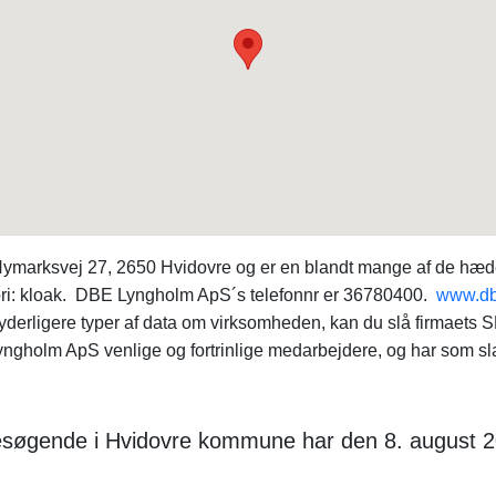
rksvej 27, 2650 Hvidovre og er en blandt mange af de hæderl
ri: kloak. DBE Lyngholm ApS´s telefonnr er 36780400.
www.db
 yderligere typer af data om virksomheden, kan du slå firmaets
holm ApS venlige og fortrinlige medarbejdere, og har som slag
esøgende i Hvidovre kommune har den 8. august 