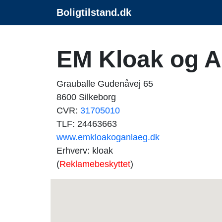
Boligtilstand.dk
EM Kloak og 
Grauballe Gudenåvej 65
8600 Silkeborg
CVR:
31705010
TLF: 24463663
www.emkloakoganlaeg.dk
Erhverv: kloak
(
Reklamebeskyttet
)