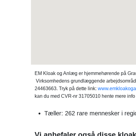
EM Kloak og Anlæg er hjemmehørende på Graubal
Virksomhedens grundlæggende arbejdsområde er
24463663. Tryk på dette link:
www.emkloakoga
kan du med CVR-nr 31705010 hente mere info
Tæller: 262 rare mennesker i regi
Vi anbefaler også disse kloa