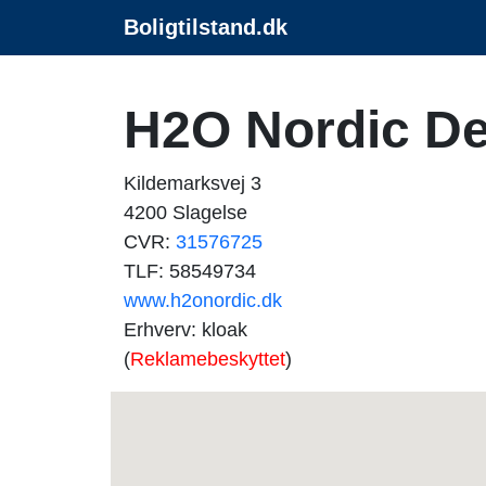
Boligtilstand.dk
H2O Nordic D
Kildemarksvej 3
4200 Slagelse
CVR:
31576725
TLF: 58549734
www.h2onordic.dk
Erhverv: kloak
(
Reklamebeskyttet
)