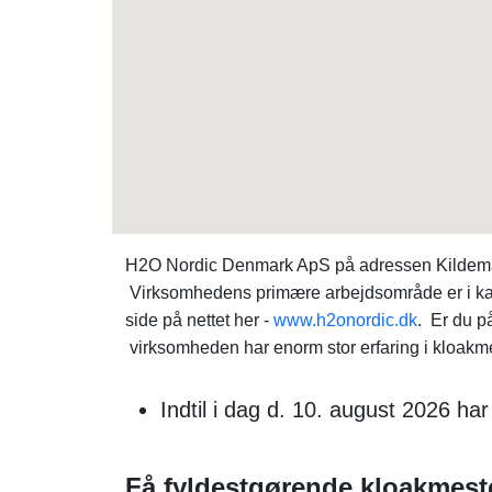
H2O Nordic Denmark ApS på adressen Kildemark
Virksomhedens primære arbejdsområde er i kat
side på nettet her -
www.h2onordic.dk
. Er du p
virksomheden har enorm stor erfaring i kloakmes
Indtil i dag d. 10. august 2026 ha
Få fyldestgørende kloakmeste