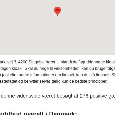
svej 3, 4200 Slagelse hører til blandt de faguddannede kloak
egori kloak. Skal du ringe til virksomheden, kan du bruge føl
å jagt efter andre informationer om firmaet, kan du slå firmae
terfaget og benytter selvfølgelig kun de bedste principper.
r denne vidensside været besøgt af 276 positive gæ
rtilbud overalt i Danmark: