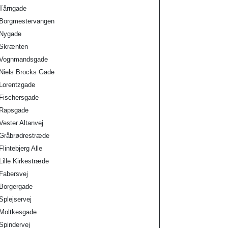
Tårngade
Borgmestervangen
Nygade
Skrænten
Vognmandsgade
Niels Brocks Gade
Lorentzgade
Fischersgade
Rapsgade
Vester Altanvej
Gråbrødrestræde
Flintebjerg Alle
Lille Kirkestræde
Fabersvej
Borgergade
Splejservej
Moltkesgade
Spindervej