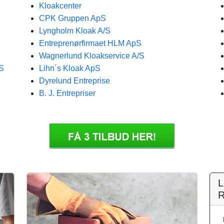
Kloakcenter
CPK Gruppen ApS
Lyngholm Kloak A/S
Entreprenørfirmaet HLM ApS
Wagnerlund Kloakservice A/S
pS
Lihn´s Kloak ApS
Dyrelund Entreprise
B. J. Entrepriser
L
R