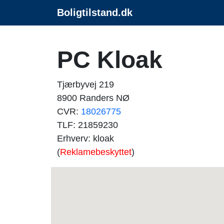
Boligtilstand.dk
PC Kloak
Tjærbyvej 219
8900 Randers NØ
CVR:
18026775
TLF: 21859230
Erhverv: kloak
(
Reklamebeskyttet
)