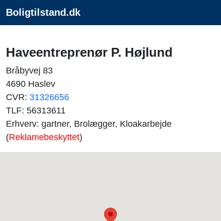
Boligtilstand.dk
Haveentreprenør P. Højlund
Bråbyvej 83
4690 Haslev
CVR:
31326656
TLF: 56313611
Erhverv: gartner, Brolægger, Kloakarbejde
(
Reklamebeskyttet
)