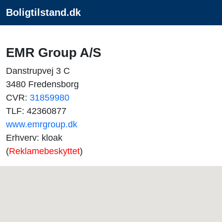
Boligtilstand.dk
EMR Group A/S
Danstrupvej 3 C
3480 Fredensborg
CVR:
31859980
TLF: 42360877
www.emrgroup.dk
Erhverv: kloak
(
Reklamebeskyttet
)