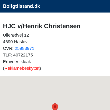
Boligtilstand.dk
HJC v/Henrik Christensen
Ullerødvej 12
4690 Haslev
CVR:
25983971
TLF: 40722175
Erhverv: kloak
(
Reklamebeskyttet
)