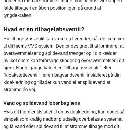
holder op med at strømme tilbage mod dit hus, vil klappen
falde tilbage i en åben position igen på grund af
tyngdekraften.
Hvad er en tilbageløbsventil?
En tilbageløbsventil kan være en livredder, når det kommer
til dit hjems VVS-system. Den er designet til at forhindre, at
oversvømmelser og spildevand trænger op i din kælder,
hvilket ellers kan forårsage skader og oversvømmelser i dit
hjem. Nogle gange kaldet en "tilbageløbsventil" eller
"kloakstøtteventil", er en bagvandsventil installeret på din
kloakledning og tillader kun vand eller spildevand at
strømme én vej.
Vand og spildevand løber baglæns
Hvis dit hjem er tilsluttet til en bykloakledning, kan noget så
simpelt som kraftig nedbør pludselig overbelaste systemet
og få vand eller spildevand til at strømme tilbage mod dit