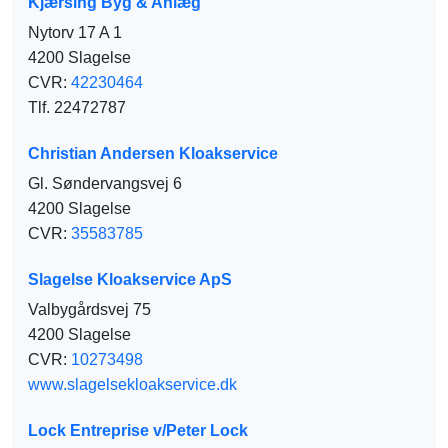
Kjærsing Byg & Anlæg
Nytorv 17 A 1
4200 Slagelse
CVR:
42230464
Tlf. 22472787
Christian Andersen Kloakservice
Gl. Søndervangsvej 6
4200 Slagelse
CVR:
35583785
Slagelse Kloakservice ApS
Valbygårdsvej 75
4200 Slagelse
CVR:
10273498
www.slagelsekloakservice.dk
Lock Entreprise v/Peter Lock