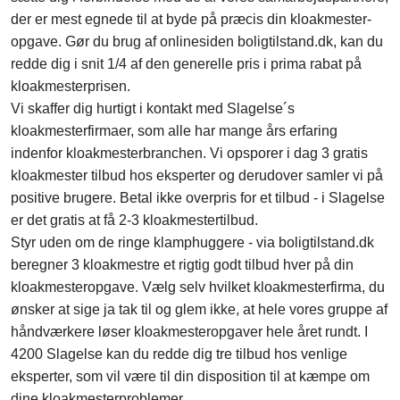
der er mest egnede til at byde på præcis din kloakmester-
opgave. Gør du brug af onlinesiden boligtilstand.dk, kan du
redde dig i snit 1/4 af den generelle pris i prima rabat på
kloakmesterprisen.
Vi skaffer dig hurtigt i kontakt med Slagelse´s
kloakmesterfirmaer, som alle har mange års erfaring
indenfor kloakmesterbranchen. Vi opsporer i dag 3 gratis
kloakmester tilbud hos eksperter og derudover samler vi på
positive brugere. Betal ikke overpris for et tilbud - i Slagelse
er det gratis at få 2-3 kloakmestertilbud.
Styr uden om de ringe klamphuggere - via boligtilstand.dk
beregner 3 kloakmestre et rigtig godt tilbud hver på din
kloakmesteropgave. Vælg selv hvilket kloakmesterfirma, du
ønsker at sige ja tak til og glem ikke, at hele vores gruppe af
håndværkere løser kloakmesteropgaver hele året rundt. I
4200 Slagelse kan du redde dig tre tilbud hos venlige
eksperter, som vil være til din disposition til at kæmpe om
dine kloakmesterproblemer.