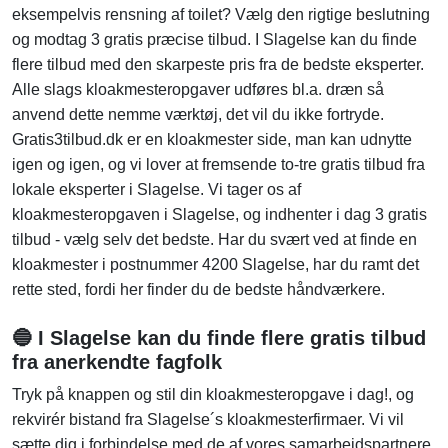
eksempelvis rensning af toilet? Vælg den rigtige beslutning
og modtag 3 gratis præcise tilbud. I Slagelse kan du finde
flere tilbud med den skarpeste pris fra de bedste eksperter.
Alle slags kloakmesteropgaver udføres bl.a. dræn så
anvend dette nemme værktøj, det vil du ikke fortryde.
Gratis3tilbud.dk er en kloakmester side, man kan udnytte
igen og igen, og vi lover at fremsende to-tre gratis tilbud fra
lokale eksperter i Slagelse. Vi tager os af
kloakmesteropgaven i Slagelse, og indhenter i dag 3 gratis
tilbud - vælg selv det bedste. Har du svært ved at finde en
kloakmester i postnummer 4200 Slagelse, har du ramt det
rette sted, fordi her finder du de bedste håndværkere.
🔵 I Slagelse kan du finde flere gratis tilbud
fra anerkendte fagfolk
Tryk på knappen og stil din kloakmesteropgave i dag!, og
rekvirér bistand fra Slagelse´s kloakmesterfirmaer. Vi vil
sætte dig i forbindelse med de af vores samarbejdspartnere,