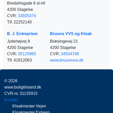
Bredahlsgade 6 st mf
4200 Slagelse
CVR:
33935374
Tlf. 22252140
B. J. Entrepriser
Bruuns VVS og Kloak
Jydehøjvej 8
Blæsingevej 21
4200 Slagelse
4200 Slagelse
CVR:
35125965
CVR:
34534748
Tlf. 41812063
www.bruunsvvs.dk
© 2026
www.boligtilstand.dk
CVR-nr. 31135915
Kontakt
Kloakmester Vejen
Kloakmester Esbjerg