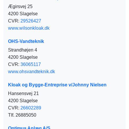
Ægirsvej 25
4200 Slagelse
CVR:
29526427
www.wilsonkloak.dk
OHS-Vandteknik
Strandhøjen 4
4200 Slagelse
CVR:
36065117
www.ohsvandteknik.dk
Kloak og Bygge-Entreprise v/Johnny Nielsen
Hansensvej 21
4200 Slagelse
CVR:
26602289
Tlf. 26885050
Optimus Anlæg A/S