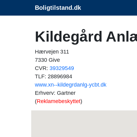
Boligtilstand.dk
Kildegård Anl
Hærvejen 311
7330 Give
CVR:
39329549
TLF: 28896984
www.xn--kildegrdanlg-ycbt.dk
Erhverv: Gartner
(
Reklamebeskyttet
)