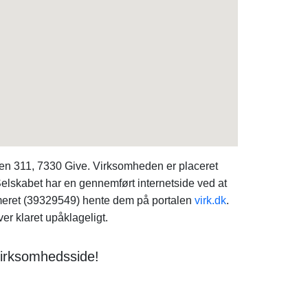
en 311, 7330 Give. Virksomheden er placeret
elskabet har en gennemført internetside ved at
eret (39329549) hente dem på portalen
virk.dk
.
er klaret upåklageligt.
virksomhedsside!