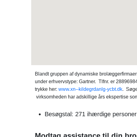
Blandt gruppen af dynamiske brolæggerfirmaer
under erhvervstype: Gartner. Tlfnr. er 2889698
trykke her:
www.xn--kildegrdanlg-ycbt.dk
. Søge
virksomheden har adskillige års ekspertise som 
Besøgstal: 271 ihærdige personer
Modtag assistance til din b