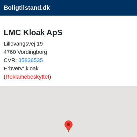
Boligtilstand.dk
LMC Kloak ApS
Lillevangsvej 19
4760 Vordingborg
CVR:
35836535
Erhverv: kloak
(
Reklamebeskyttet
)