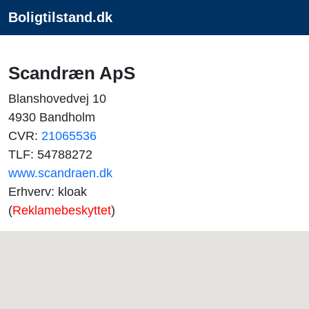
Boligtilstand.dk
Scandræn ApS
Blanshovedvej 10
4930 Bandholm
CVR:
21065536
TLF: 54788272
www.scandraen.dk
Erhverv: kloak
(
Reklamebeskyttet
)