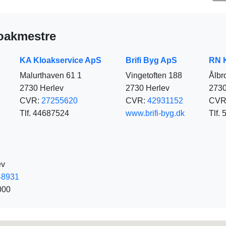
oakmestre
KA Kloakservice ApS
Brifi Byg ApS
RN 
Malurthaven 61 1
Vingetoften 188
Ålbr
2730 Herlev
2730 Herlev
2730
CVR:
27255620
CVR:
42931152
CVR
Tlf. 44687524
www.brifi-byg.dk
Tlf.
ev
48931
000