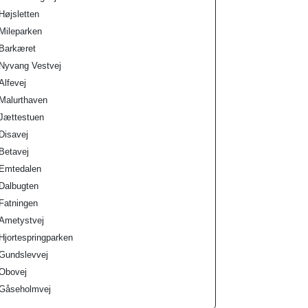
Højsletten
Mileparken
Barkæret
Nyvang Vestvej
Alfevej
Malurthaven
Jættestuen
Disavej
Betavej
Emtedalen
Dalbugten
Fatningen
Ametystvej
Hjortespringparken
Gundslevvej
Obovej
Gåseholmvej