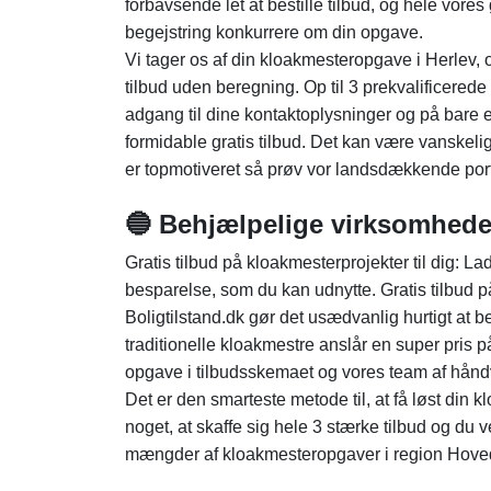
forbavsende let at bestille tilbud, og hele vores
begejstring konkurrere om din opgave.
Vi tager os af din kloakmesteropgave i Herlev, o
tilbud uden beregning. Op til 3 prekvalificered
adgang til dine kontaktoplysninger og på bare e
formidable gratis tilbud. Det kan være vanskelig
er topmotiveret så prøv vor landsdækkende port
🔵 Behjælpelige virksomhe
Gratis tilbud på kloakmesterprojekter til dig: L
besparelse, som du kan udnytte. Gratis tilbud p
Boligtilstand.dk gør det usædvanlig hurtigt at
traditionelle kloakmestre anslår en super pris på 
opgave i tilbudsskemaet og vores team af hånd
Det er den smarteste metode til, at få løst din 
noget, at skaffe sig hele 3 stærke tilbud og du v
mængder af kloakmesteropgaver i region Hoveds