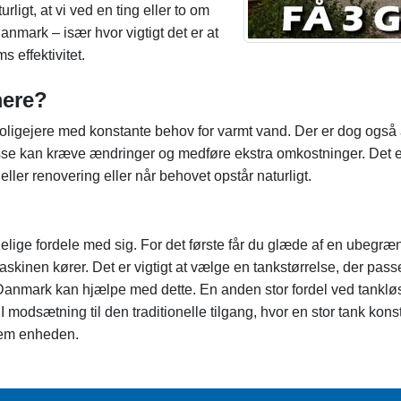
rligt, at vi ved en ting eller to om
nmark – især hvor vigtigt det er at
 effektivitet.
mere?
oligejere med konstante behov for varmt vand. Der er dog også 
isse kan kræve ændringer og medføre ekstra omkostninger. Det er 
eller renovering eller når behovet opstår naturligt.
ydelige fordele med sig. For det første får du glæde af en ubegræ
nen kører. Det er vigtigt at vælge en tankstørrelse, der passer 
anmark kan hjælpe med dette. En anden stor fordel ved tankløs
I modsætning til den traditionelle tilgang, hvor en stor tank ko
nem enheden.