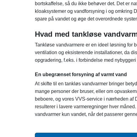
bortskaffelse, så du ikke behøver det. Det er natu
kloaksystemer og vandforsyning i og omkring Da
spare på vandet og øge det overordnede systems
Hvad med tankløse vandvar
Tankløse vandvarmere er en ideel løsning for b
ventilation og eksisterende installationer, da d
opgradering, f.eks. i forbindelse med nybyggeri 
En ubegrænset forsyning af varmt vand
At skifte til en tankløs vandvarmer bringer bet
mange personer der bruser, eller om opvaskemaski
beboere, og vores VVS-service i nærheden af D
resulterer i lavere varmeregninger hver måned. 
vandvarmer kun vandet, når det passerer gen