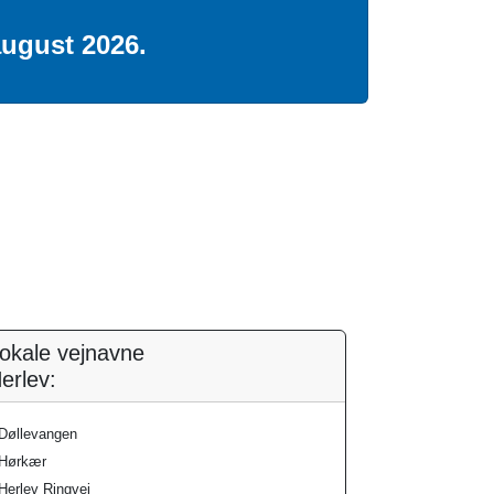
 august 2026.
okale vejnavne
erlev:
Døllevangen
Hørkær
Herlev Ringvej