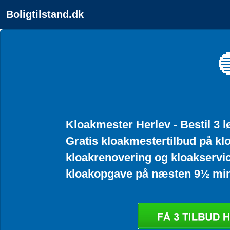
Boligtilstand.dk

Kloakmester Herlev - Bestil 3 
Gratis kloakmestertilbud på kl
kloakrenovering og kloakservice
kloakopgave på næsten 9½ min