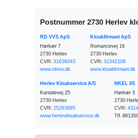
Postnummer 2730 Herlev kl
RD VVS ApS
Kloakfirmaet ApS
Hørkær 7
Romancevej 16
2730 Herlev
2730 Herlev
CVR:
31636043
CVR:
32342108
www.rdvvs.dk
www.kloakfirmaet.dk
Herlev Kloakservice A/S
NKEL I/S
Kantatevej 25
Hørkær 3
2730 Herlev
2730 Herl
CVR:
25263685
CVR:
431
www.herlevkloakservice.dk
Tlf. 88135