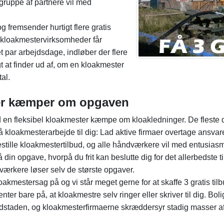
 gruppe af partnere vil med
g fremsender hurtigt flere gratis
e kloakmestervirksomheder får
t par arbejdsdage, indløber der flere
t at finder ud af, om en kloakmester
al.
der kæmper om opgaven
ad en fleksibel kloakmester kæmpe om kloakledninger. De fleste d
å kloakmesterarbejde til dig: Lad aktive firmaer overtage ansvar
 bestille kloakmestertilbud, og alle håndværkere vil med entusi
din opgave, hvorpå du frit kan beslutte dig for det allerbedste til
værkere løser selv de største opgaver.
kloakmestersag på og vi står meget gerne for at skaffe 3 gratis ti
enter bare på, at kloakmestre selv ringer eller skriver til dig. Bo
taden, og kloakmesterfirmaerne skræddersyr stadig masser af 