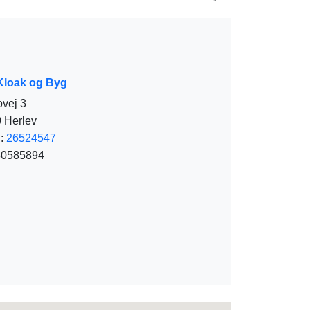
Kloak og Byg
ovej 3
 Herlev
:
26524547
 50585894