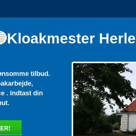
Kloakmester Herl
lønsomme tilbud.
oakarbejde,
 . Indtast din
ut.