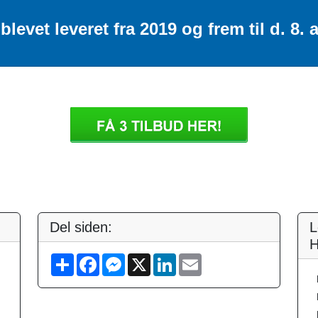
blevet leveret fra 2019 og frem til d. 8.
Del siden:
L
H
S
F
M
X
L
E
h
a
e
i
m
a
c
s
n
a
r
e
s
k
i
e
b
e
e
l
o
n
d