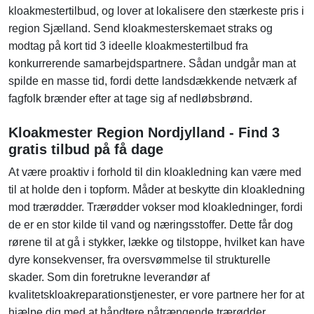
kloakmestertilbud, og lover at lokalisere den stærkeste pris i
region Sjælland. Send kloakmesterskemaet straks og
modtag på kort tid 3 ideelle kloakmestertilbud fra
konkurrerende samarbejdspartnere. Sådan undgår man at
spilde en masse tid, fordi dette landsdækkende netværk af
fagfolk brænder efter at tage sig af nedløbsbrønd.
Kloakmester Region Nordjylland - Find 3
gratis tilbud på få dage
At være proaktiv i forhold til din kloakledning kan være med
til at holde den i topform. Måder at beskytte din kloakledning
mod trærødder. Trærødder vokser mod kloakledninger, fordi
de er en stor kilde til vand og næringsstoffer. Dette får dog
rørene til at gå i stykker, lække og tilstoppe, hvilket kan have
dyre konsekvenser, fra oversvømmelse til strukturelle
skader. Som din foretrukne leverandør af
kvalitetskloakreparationstjenester, er vore partnere her for at
hjælpe dig med at håndtere påtrængende trærødder.