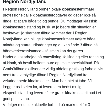
Region Nordjylland
I Region Nordjylland ordner lokale kloakmesterfirmaer
professionelt alle kloakmesteropgaver og det er ikke så
ringe, at spare både tid og penge. Du modtager klassisk
kloakmesterbistand og husk, at jo bedre din situation er
beskrevet, jo skarpere tilbud kommer der. I Region
Nordjylland kan billige kloakmesterfirmaer udføre både
mindre og større udfordringer og du kan finde 3 tilbud på
håndværkerassistance - så smart kan det gøres.
Hader du at arbejde på rottesikring, fejlfinding eller rensning
af kloak, så bestil hellere to-tre optimale specialtilbud. På
Gratis3tilbud.dk tilsender vi dig aldeles gratis og forholdsvis
nemt tre eventyrlige tilbud i Region Nordjylland fra
veluddannede kloakmestre - Man har intet at tabe. Vi
lægger os i selen for, at levere den bedst mulige
ekspertbistand og leverer flere gratis kloakmestertilbud i et
godt prisniveau.
Vi følger med i de aktuelle forhold på markedet for 3