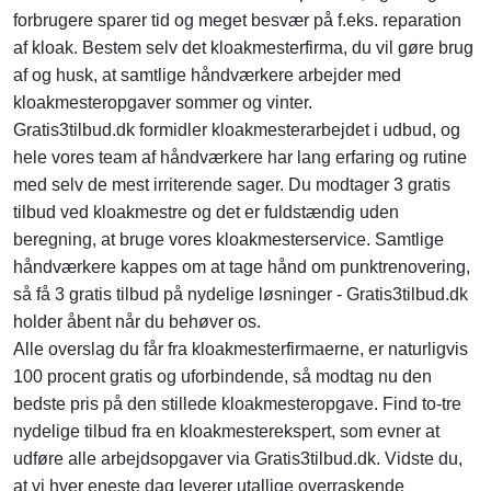
forbrugere sparer tid og meget besvær på f.eks. reparation
af kloak. Bestem selv det kloakmesterfirma, du vil gøre brug
af og husk, at samtlige håndværkere arbejder med
kloakmesteropgaver sommer og vinter.
Gratis3tilbud.dk formidler kloakmesterarbejdet i udbud, og
hele vores team af håndværkere har lang erfaring og rutine
med selv de mest irriterende sager. Du modtager 3 gratis
tilbud ved kloakmestre og det er fuldstændig uden
beregning, at bruge vores kloakmesterservice. Samtlige
håndværkere kappes om at tage hånd om punktrenovering,
så få 3 gratis tilbud på nydelige løsninger - Gratis3tilbud.dk
holder åbent når du behøver os.
Alle overslag du får fra kloakmesterfirmaerne, er naturligvis
100 procent gratis og uforbindende, så modtag nu den
bedste pris på den stillede kloakmesteropgave. Find to-tre
nydelige tilbud fra en kloakmesterekspert, som evner at
udføre alle arbejdsopgaver via Gratis3tilbud.dk. Vidste du,
at vi hver eneste dag leverer utallige overraskende