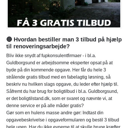
🔵 Hvordan bestiller man 3 tilbud på hjælp
til renoveringsarbejde?
Bliv ikke snydt af fupkonsulentfirmaer - i bl.a.
Guldborgsund er arbejdsomme eksperter opsat på at
byde på din kommende opgave. Her får du hele 3
strålende gratis tilbud med en fabelagtig løsning, så
beskriv nu hvilken slags opgave, du leder efter hjælp til.
Såfremt du har brug for boligtilbud i bl.a. Guldborgsund,
er det boligtilstand.dk, som er svaret og nævnte vi, at
denne service er på alle måder gratis?
Gør som en hulens masse andre gør: Indtast din
opgavebeskrivelse i opgaveformularen og bestil 3 tilbud
hele ugen. Har du ikke evnerne til at skulle bruge kræfter