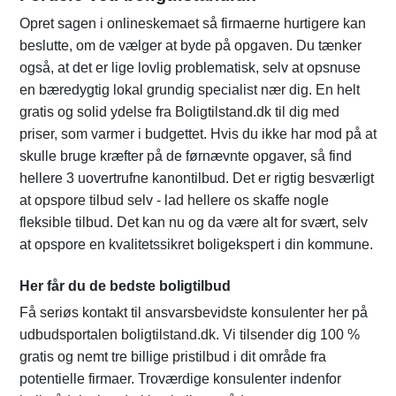
Opret sagen i onlineskemaet så firmaerne hurtigere kan
beslutte, om de vælger at byde på opgaven. Du tænker
også, at det er lige lovlig problematisk, selv at opsnuse
en bæredygtig lokal grundig specialist nær dig. En helt
gratis og solid ydelse fra Boligtilstand.dk til dig med
priser, som varmer i budgettet. Hvis du ikke har mod på at
skulle bruge kræfter på de førnævnte opgaver, så find
hellere 3 uovertrufne kanontilbud. Det er rigtig besværligt
at opspore tilbud selv - lad hellere os skaffe nogle
fleksible tilbud. Det kan nu og da være alt for svært, selv
at opspore en kvalitetssikret boligekspert i din kommune.
Her får du de bedste boligtilbud
Få seriøs kontakt til ansvarsbevidste konsulenter her på
udbudsportalen boligtilstand.dk. Vi tilsender dig 100 %
gratis og nemt tre billige pristilbud i dit område fra
potentielle firmaer. Troværdige konsulenter indenfor