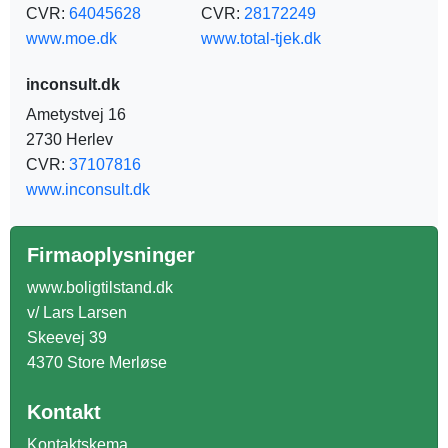
CVR:
64045628
CVR:
28172249
www.moe.dk
www.total-tjek.dk
inconsult.dk
Ametystvej 16
2730 Herlev
CVR:
37107816
www.inconsult.dk
Firmaoplysninger
www.boligtilstand.dk
v/ Lars Larsen
Skeevej 39
4370 Store Merløse
Kontakt
Kontaktskema