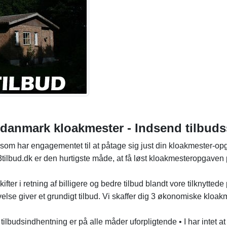
yddanmark kloakmester - Indsend tilbud
som har engagementet til at påtage sig just din kloakmester-opg
tilbud.dk er den hurtigste måde, at få løst kloakmesteropgaven 
kifter i retning af billigere og bedre tilbud blandt vore tilknytted
lse giver et grundigt tilbud. Vi skaffer dig 3 økonomiske kloakm
 tilbudsindhentning er på alle måder uforpligtende • I har intet 