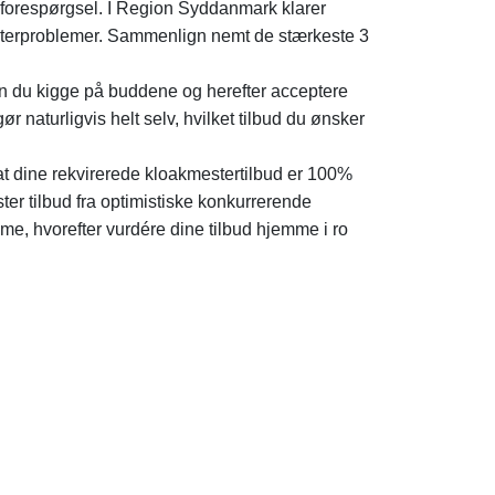
in forespørgsel. I Region Syddanmark klarer
mesterproblemer. Sammenlign nemt de stærkeste 3
an du kigge på buddene og herefter acceptere
fgør naturligvis helt selv, hvilket tilbud du ønsker
at dine rekvirerede kloakmestertilbud er 100%
ster tilbud fra optimistiske konkurrerende
, hvorefter vurdére dine tilbud hjemme i ro