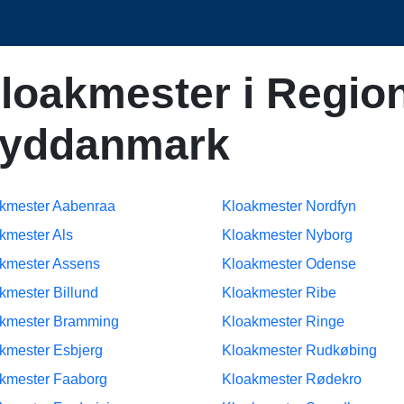
loakmester i Regio
yddanmark
kmester Aabenraa
Kloakmester Nordfyn
kmester Als
Kloakmester Nyborg
kmester Assens
Kloakmester Odense
kmester Billund
Kloakmester Ribe
kmester Bramming
Kloakmester Ringe
kmester Esbjerg
Kloakmester Rudkøbing
kmester Faaborg
Kloakmester Rødekro