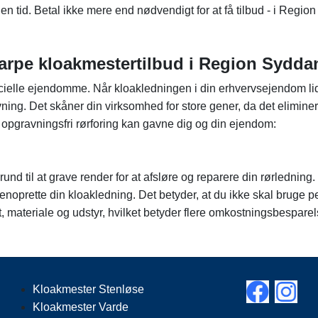
ngen tid. Betal ikke mere end nødvendigt for at få tilbud - i Regi
 skarpe kloakmestertilbud i Region Sydd
rcielle ejendomme. Når kloakledningen i din erhvervsejendom li
dgravning. Det skåner din virksomhed for store gener, da det elim
 opgravningsfri rørforing kan gavne dig og din ejendom:
und til at grave render for at afsløre og reparere din rørledning.
oprette din kloakledning. Det betyder, at du ikke skal bruge pe
materiale og udstyr, hvilket betyder flere omkostningsbesparel
Kloakmester Stenløse
Kloakmester Varde