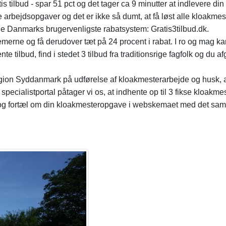
s tilbud - spar 51 pct og det tager ca 9 minutter at indlevere d
lle arbejdsopgaver og det er ikke så dumt, at få løst alle kloak
e Danmarks brugervenligste rabatsystem: Gratis3tilbud.dk.
merne og få derudover tæt på 24 procent i rabat. I ro og mag k
nte tilbud, find i stedet 3 tilbud fra traditionsrige fagfolk og du a
egion Syddanmark på udførelse af kloakmesterarbejde og husk, 
pecialistportal påtager vi os, at indhente op til 3 fikse kloakme
og fortæl om din kloakmesteropgave i webskemaet med det samme