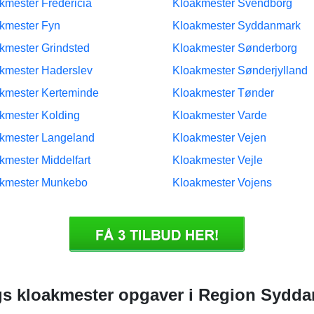
kmester Fredericia
Kloakmester Svendborg
kmester Fyn
Kloakmester Syddanmark
kmester Grindsted
Kloakmester Sønderborg
kmester Haderslev
Kloakmester Sønderjylland
kmester Kerteminde
Kloakmester Tønder
kmester Kolding
Kloakmester Varde
kmester Langeland
Kloakmester Vejen
kmester Middelfart
Kloakmester Vejle
kmester Munkebo
Kloakmester Vojens
lags kloakmester opgaver i Region Sydd