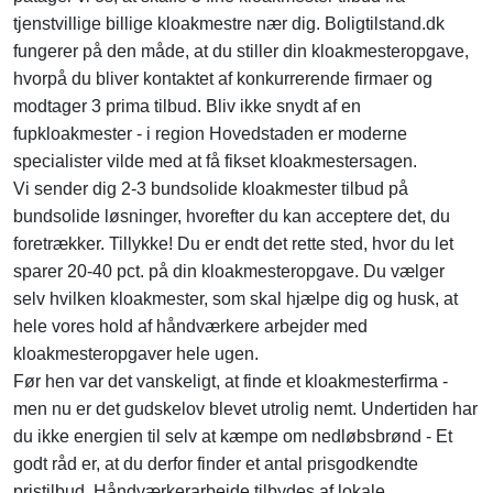
tjenstvillige billige kloakmestre nær dig. Boligtilstand.dk
fungerer på den måde, at du stiller din kloakmesteropgave,
hvorpå du bliver kontaktet af konkurrerende firmaer og
modtager 3 prima tilbud. Bliv ikke snydt af en
fupkloakmester - i region Hovedstaden er moderne
specialister vilde med at få fikset kloakmestersagen.
Vi sender dig 2-3 bundsolide kloakmester tilbud på
bundsolide løsninger, hvorefter du kan acceptere det, du
foretrækker. Tillykke! Du er endt det rette sted, hvor du let
sparer 20-40 pct. på din kloakmesteropgave. Du vælger
selv hvilken kloakmester, som skal hjælpe dig og husk, at
hele vores hold af håndværkere arbejder med
kloakmesteropgaver hele ugen.
Før hen var det vanskeligt, at finde et kloakmesterfirma -
men nu er det gudskelov blevet utrolig nemt. Undertiden har
du ikke energien til selv at kæmpe om nedløbsbrønd - Et
godt råd er, at du derfor finder et antal prisgodkendte
pristilbud. Håndværkerarbejde tilbydes af lokale