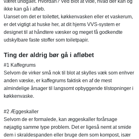
været undgået. Hvordan? Ved blot at vide, hvad der kan og
ikke kan gå i afløb.
Uanset om det er toilettet, køkkenvasken eller et vaskerum,
er det vigtigt at huske her, at dit hjems VVS-system er
designet til at håndtere væsker og meget få godkendte
udskylbare faste stoffer som toiletpapir.
Ting der aldrig bør gå i afløbet
#1 Kaffegrums
Selvom de virker små nok til blot at skylles væk som enhver
anden væske, er kaffegrums faktisk en af de mest
almindelige årsager til langsomt opbyggende tilstopninger i
køkkenvaske.
#2 Æggeskaller
Selvom de er formalede, kan æggeskaller forårsage
nøjagtig samme type problem. Det er ligeså nemt at smide
dem i skraldespanden eller bruge dem som kompost, især