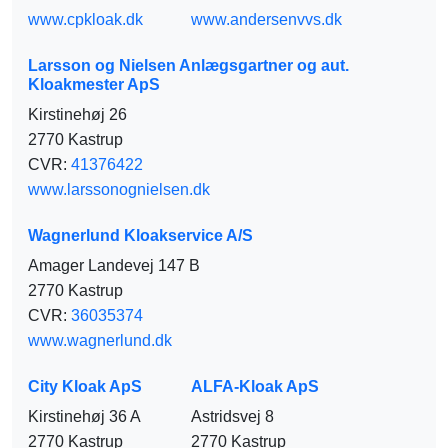
www.cpkloak.dk
www.andersenvvs.dk
Larsson og Nielsen Anlægsgartner og aut.
Kloakmester ApS
Kirstinehøj 26
2770 Kastrup
CVR:
41376422
www.larssonognielsen.dk
Wagnerlund Kloakservice A/S
Amager Landevej 147 B
2770 Kastrup
CVR:
36035374
www.wagnerlund.dk
City Kloak ApS
ALFA-Kloak ApS
Kirstinehøj 36 A
Astridsvej 8
2770 Kastrup
2770 Kastrup