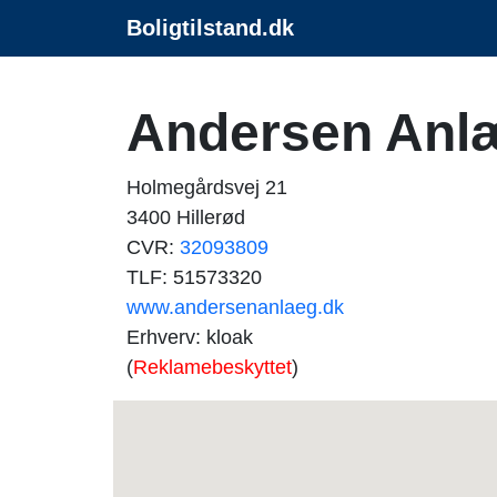
Boligtilstand.dk
Andersen Anl
Holmegårdsvej 21
3400 Hillerød
CVR:
32093809
TLF: 51573320
www.andersenanlaeg.dk
Erhverv: kloak
(
Reklamebeskyttet
)