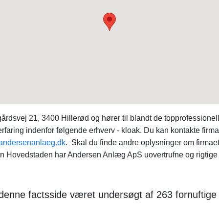
svej 21, 3400 Hillerød og hører til blandt de topprofessionel
aring indenfor følgende erhverv - kloak. Du kan kontakte firm
ndersenanlaeg.dk
. Skal du finde andre oplysninger om firmae
ovedstaden har Andersen Anlæg ApS uovertrufne og rigtige me
denne factsside været undersøgt af 263 fornuftige