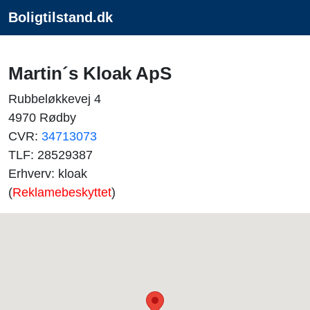
Boligtilstand.dk
Martin´s Kloak ApS
Rubbeløkkevej 4
4970 Rødby
CVR:
34713073
TLF: 28529387
Erhverv: kloak
(
Reklamebeskyttet
)