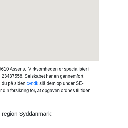
5610 Assens. Virksomheden er specialister i
lf. 23437558. Selskabet har en gennemført
n du på siden
cvr.dk
slå dem op under SE-
n forsikring for, at opgaven ordnes til tiden
 i region Syddanmark!