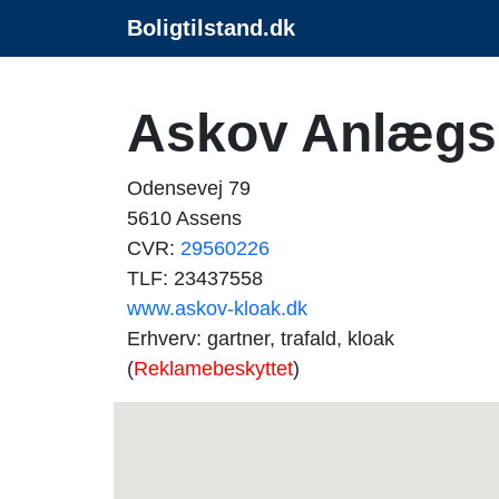
Boligtilstand.dk
Askov Anlægs
Odensevej 79
5610 Assens
CVR:
29560226
TLF: 23437558
www.askov-kloak.dk
Erhverv: gartner, trafald, kloak
(
Reklamebeskyttet
)