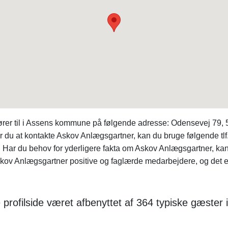
hører til i Assens kommune på følgende adresse: Odensevej 79, 
ker du at kontakte Askov Anlægsgartner, kan du bruge følgende t
. Har du behov for yderligere fakta om Askov Anlægsgartner, ka
v Anlægsgartner positive og faglærde medarbejdere, og det er di
 profilside været afbenyttet af 364 typiske gæster