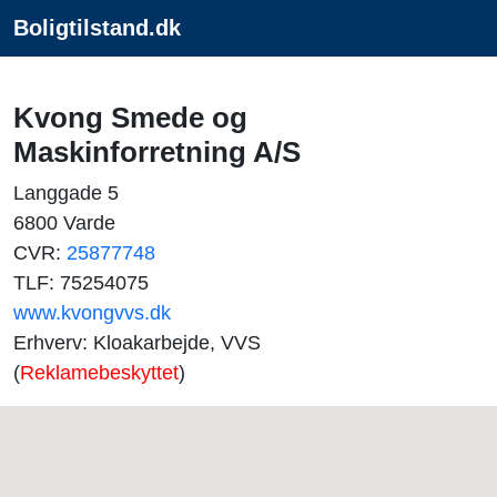
Boligtilstand.dk
Kvong Smede og
Maskinforretning A/S
Langgade 5
6800 Varde
CVR:
25877748
TLF: 75254075
www.kvongvvs.dk
Erhverv: Kloakarbejde, VVS
(
Reklamebeskyttet
)