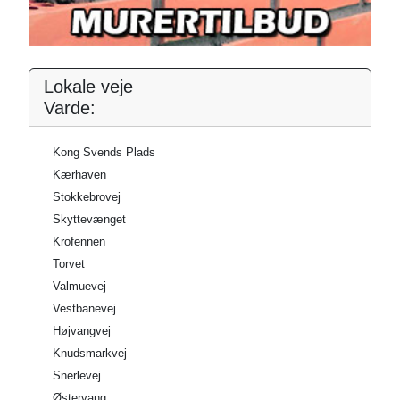
Lokale veje
Varde:
Kong Svends Plads
Kærhaven
Stokkebrovej
Skyttevænget
Krofennen
Torvet
Valmuevej
Vestbanevej
Højvangvej
Knudsmarkvej
Snerlevej
Østervang