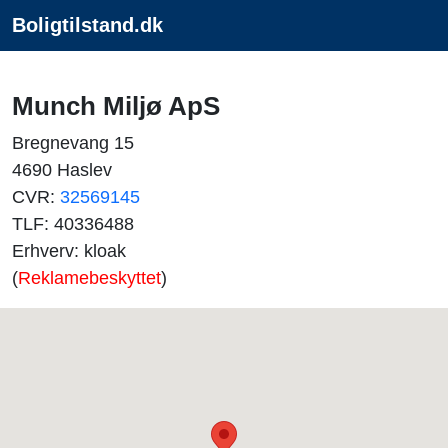
Boligtilstand.dk
Munch Miljø ApS
Bregnevang 15
4690 Haslev
CVR:
32569145
TLF: 40336488
Erhverv: kloak
(
Reklamebeskyttet
)